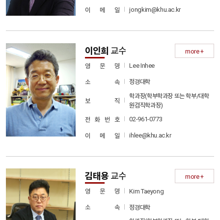
jongkim@khu.ac.kr
이 메 일
이인희
교수
more +
Lee Inhee
영 문 명
정경대학
소 속
학과장(학부학과장 또는 학부/대학
보 직
원겸직학과장)
02-961-0773
전 화 번 호
ihlee@khu.ac.kr
이 메 일
김태용
교수
more +
Kim Taeyong
영 문 명
정경대학
소 속