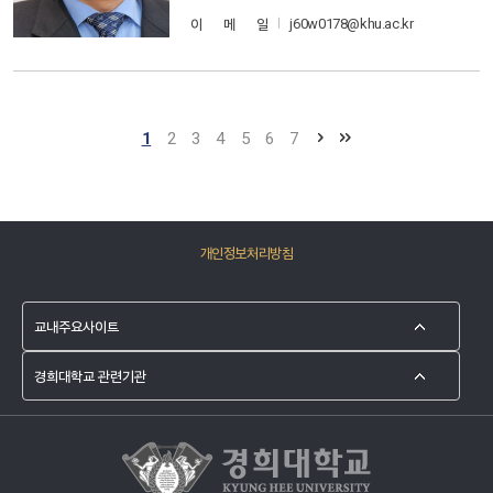
j60w0178@khu.ac.kr
이 메 일
1
2
3
4
5
6
7
개인정보처리방침