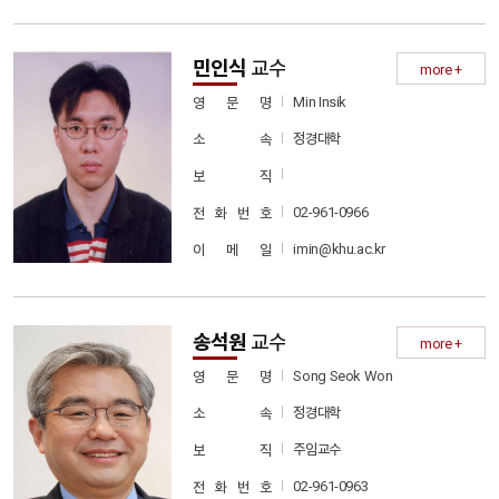
민인식
교수
more +
Min Insik
영 문 명
정경대학
소 속
보 직
02-961-0966
전 화 번 호
imin@khu.ac.kr
이 메 일
송석원
교수
more +
Song Seok Won
영 문 명
정경대학
소 속
주임교수
보 직
02-961-0963
전 화 번 호