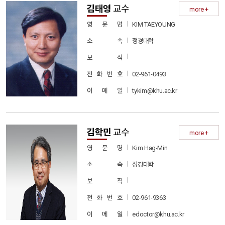
김태영
교수
more +
KIM TAEYOUNG
영 문 명
정경대학
소 속
보 직
02-961-0493
전 화 번 호
tykim@khu.ac.kr
이 메 일
김학민
교수
more +
Kim Hag-Min
영 문 명
정경대학
소 속
보 직
02-961-9363
전 화 번 호
edoctor@khu.ac.kr
이 메 일