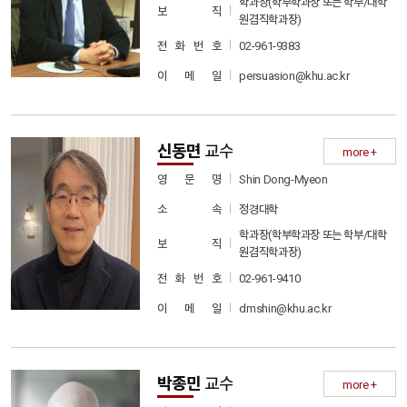
학과장(학부학과장 또는 학부/대학
보 직
원겸직학과장)
02-961-9383
전 화 번 호
persuasion@khu.ac.kr
이 메 일
신동면
교수
more +
Shin Dong-Myeon
영 문 명
정경대학
소 속
학과장(학부학과장 또는 학부/대학
보 직
원겸직학과장)
02-961-9410
전 화 번 호
dmshin@khu.ac.kr
이 메 일
박종민
교수
more +