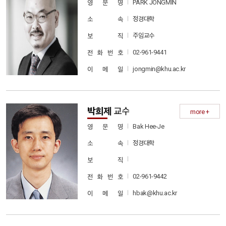
PARK JONGMIN
영 문 명
정경대학
소 속
주임교수
보 직
02-961-9441
전 화 번 호
jongmin@khu.ac.kr
이 메 일
박희제
교수
more +
Bak Hee-Je
영 문 명
정경대학
소 속
보 직
02-961-9442
전 화 번 호
hbak@khu.ac.kr
이 메 일