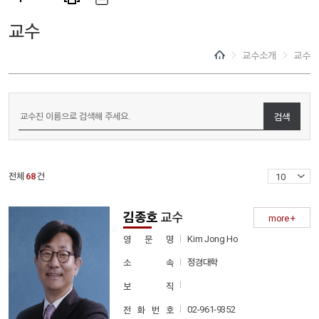
교수
교수소개
교수
검색
전체
68
건
김종호
교수
more +
Kim Jong Ho
영 문 명
정경대학
소 속
보 직
02-961-9352
전 화 번 호