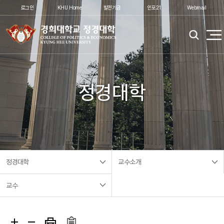
로그인
KHU Home
발전기금
인포21
Webmail
정경대학
정경대학
교수소개
교수